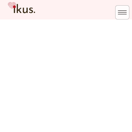
News & Blog
HOME
|
ニュース＆ブログ
|
template.detail
[%title%]
[%list_start%]