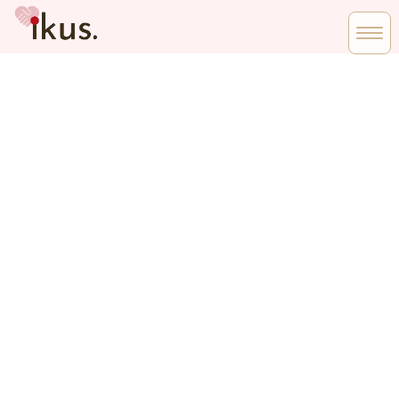
活動報告カテゴ
リー【がん患者
さんのための
『おしゃれマル
シェ』】
HOME
|
活動報告
|
template.list