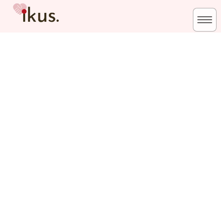
活 動 報 告
HOME
|
活動報告
|
template.detail
[%title%]
[%article_date_notime_wa%]
[%lead%]
[%list_start%]